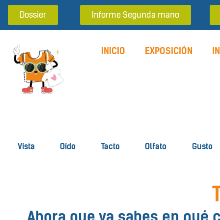
Dossier
Informe Segunda mano
INICIO
EXPOSICIÓN
I
Vista
Oído
Tacto
Olfato
Gusto
Ahora que ya sabes en qué c