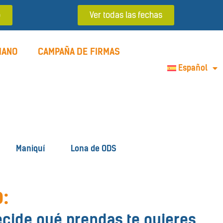
o
Ver todas las fechas
MANO
CAMPAÑA DE FIRMAS
Español
Maniquí
Lona de ODS
Lo tiro o no lo tiro
:
ecide qué prendas te quieres