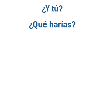
¿Y tú?
¿Qué harías?