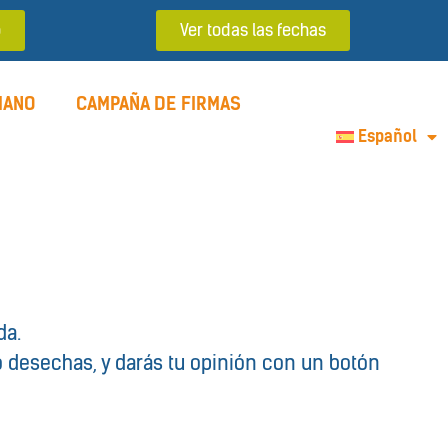
o
Ver todas las fechas
MANO
CAMPAÑA DE FIRMAS
Español
da.
a o desechas, y darás tu opinión con un botón