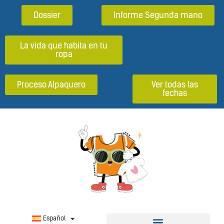
Dossier
Informe Segunda mano
La vida que habita en tu
ropa
Proceso Alpaquero
Ver todas las
fechas
Español