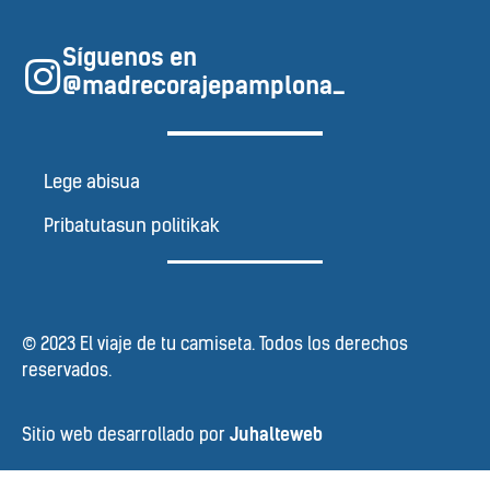
Síguenos en
@madrecorajepamplona_
Lege abisua
Pribatutasun politikak
© 2023 El viaje de tu camiseta. Todos los derechos
reservados.
Sitio web desarrollado por
Juhalteweb