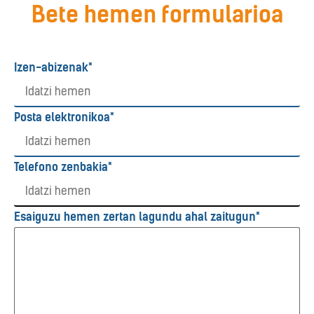
Bete hemen formularioa
Izen-abizenak*
Posta elektronikoa*
Telefono zenbakia*
Esaiguzu hemen zertan lagundu ahal zaitugun*