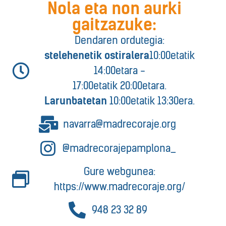
Nola eta non aurki
gaitzazuke:
Dendaren ordutegia:
stelehenetik ostiralera
10:00etatik
14:00etara -
17:00etatik 20:00etara.
Larunbatetan
10:00etatik 13:30era.
navarra@madrecoraje.org
@madrecorajepamplona_
Gure webgunea:
https://www.madrecoraje.org/
948 23 32 89